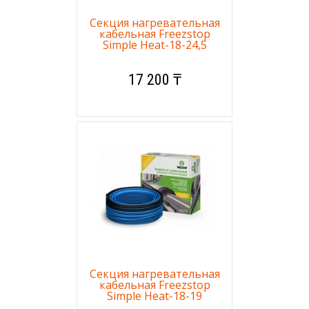
Секция нагревательная
кабельная Freezstop
Simple Heat-18-24,5
17 200 ₸
Секция нагревательная
кабельная Freezstop
Simple Heat-18-19