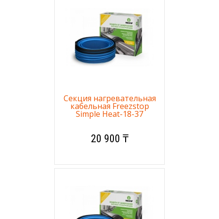
Секция нагревательная
кабельная Freezstop
Simple Heat-18-37
20 900 ₸