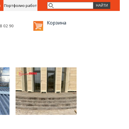
ы
Портфолио работ
Корзина
38 02
90