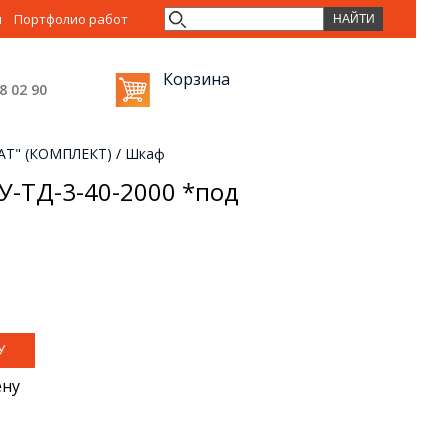
ы
Портфолио работ
Корзина
38 02
90
АТ" (КОМПЛЕКТ)
/
Шкаф
У-ТД-3-40-2000 *под
ену