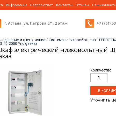
ка
Информация
Вопрос-ответ
Контакты
Отзывы
Наши клиент
г. Астана, ул. Петрова 5/1, 2 этаж
+7 (701) 5
леденение и снеготаяние
/
Система электрообогрева "ТЕПЛОСК
-40-2000 *под заказ
каф электрический низковольтный Ш
аказ
Количество
Уточнить ц