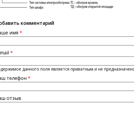
обавить комментарий
аше имя
*
-mail
*
держимое данного поля является приватным и не предназначено
аш телефон
*
аш отзыв