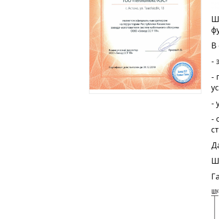
Ш
ф
В
-
-
у
-
-
с
Д
Ш
Г