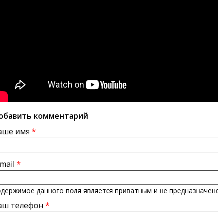
обавить комментарий
аше имя
*
-mail
*
держимое данного поля является приватным и не предназначено
аш телефон
*