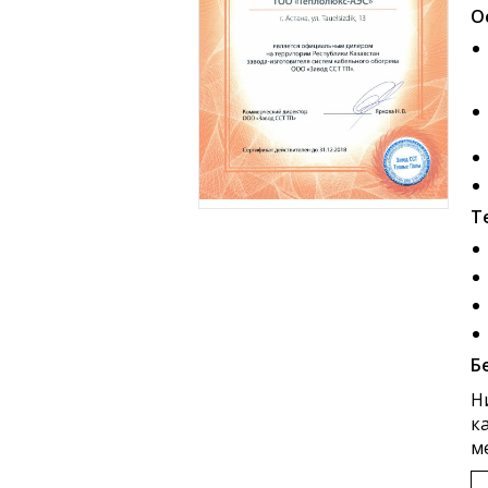
О
Т
Б
Н
к
м