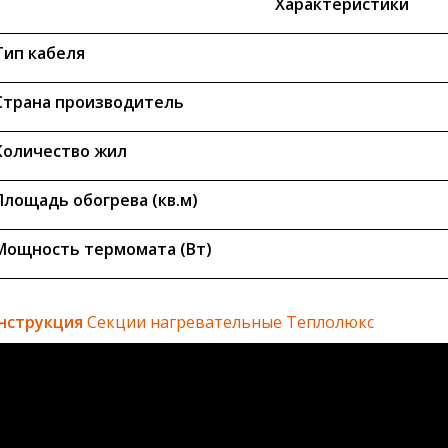
Характеристики
Тип кабеля
Страна производитель
Количество жил
Площадь обогрева (кв.м)
Мощность термомата (Вт)
нструкция
Секции нагревательные Теплолюкс