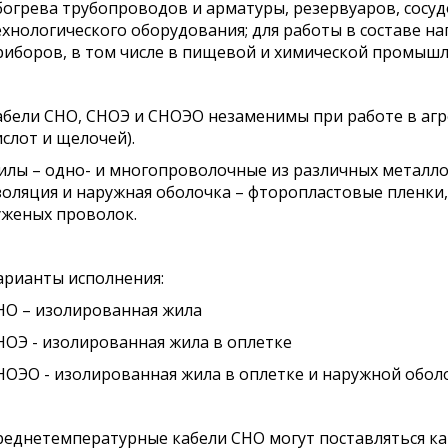
богрева трубопроводов и арматуры, резервуаров, сосудо
ехнологического оборудования; для работы в составе на
риборов, в том числе в пищевой и химической промышл
абели СНО, СНОЭ и СНОЭО незаменимы при работе в агр
ислот и щелочей).
илы – одно- и многопроволочные из различных металло
золяция и наружная оболочка – фторопластовые пленки,
уженых проволок.
арианты исполнения:
НО – изолированная жила
НОЭ - изолированная жила в оплетке
НОЭО - изолированная жила в оплетке и наружной обол
реднетемпературные кабели СНО могут поставляться ка