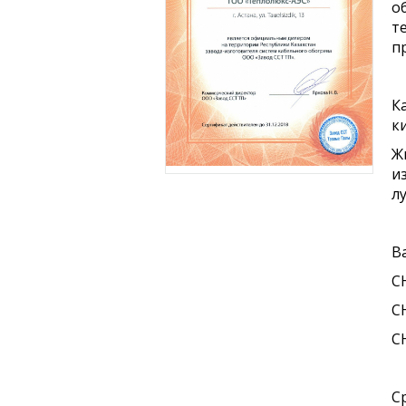
о
т
п
К
к
Ж
и
л
В
С
С
С
С