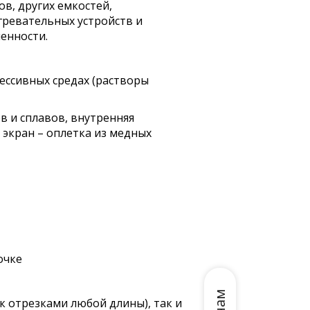
в, других емкостей,
гревательных устройств и
енности.
ессивных средах (растворы
в и сплавов, внутренняя
 экран – оплетка из медных
очке
к отрезками любой длины), так и