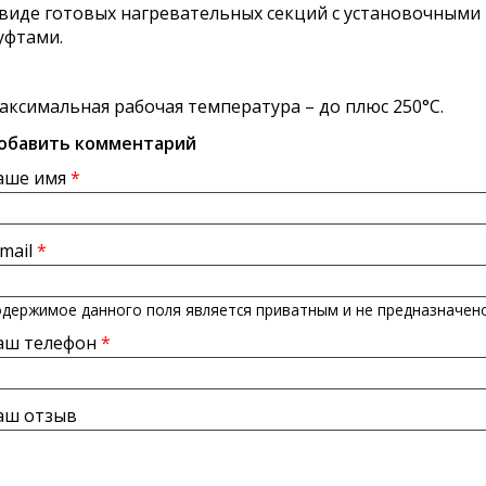
 виде готовых нагревательных секций с установочным
уфтами.
аксимальная рабочая температура – до плюс 250°С.
обавить комментарий
аше имя
*
-mail
*
держимое данного поля является приватным и не предназначено
аш телефон
*
аш отзыв