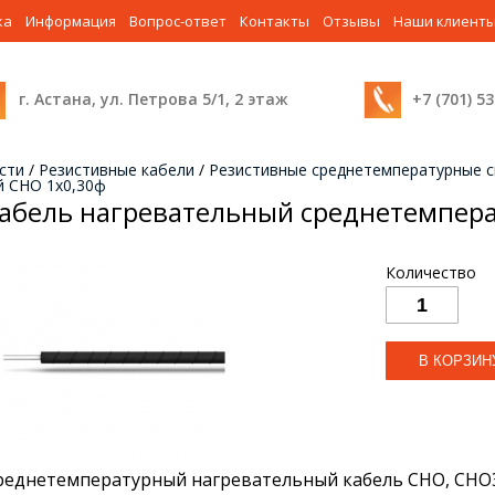
ка
Информация
Вопрос-ответ
Контакты
Отзывы
Наши клиент
г. Астана, ул. Петрова 5/1, 2 этаж
+7 (701) 5
сти
/
Резистивные кабели
/
Резистивные среднетемпературные сн
й СНО 1х0,30ф
абель нагревательный среднетемпер
Количество
реднетемпературный нагревательный кабель СНО, СНО