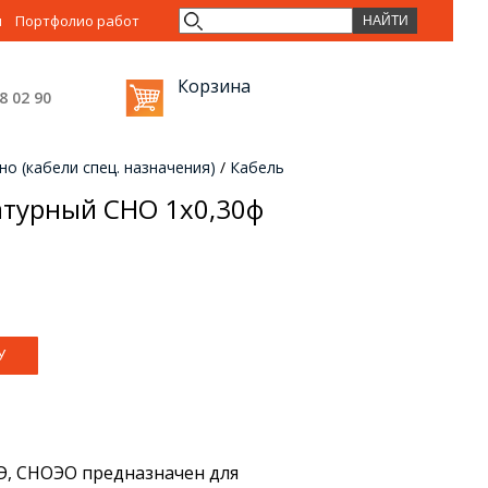
ы
Портфолио работ
Корзина
38 02
90
о (кабели спец. назначения)
/
Кабель
атурный СНО 1х0,30ф
Э, СНОЭО предназначен для