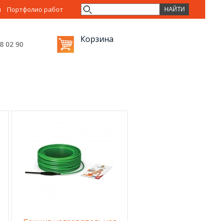
ы
Портфолио работ
Корзина
38 02
90