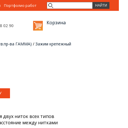
ы
Портфолио работ
Корзина
38 02
90
тв.пр-ва ГАММА)
/
Зажим крепежный
ия двух ниток всех типов
расстояние между нитками