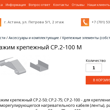
ка
Информация
Вопрос-ответ
Контакты
Отзывы
Наши клиент
г. Астана, ул. Петрова 5/1, 2 этаж
+7 (701) 5
сти
/
Аксессуары и комплектующие
/
Крепежные элементы (собс
ажим крепежный СР.2-100 М
Количество
ажим крепежный СР.2-50; СР.2-75; СР.2-100 - для креплен
аморегулирующегося нагревательного кабеля (ленты), 