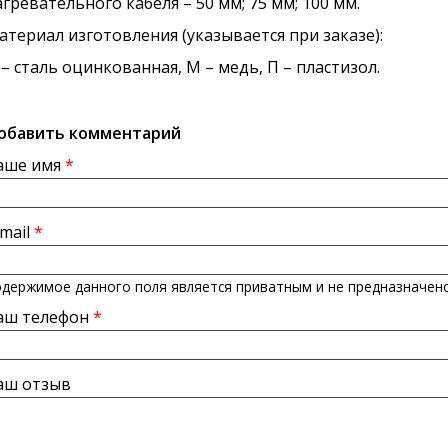
агревательного кабеля – 50 мм; 75 мм; 100 мм.
атериал изготовления (указывается при заказе):
 – сталь оцинкованная, М – медь, П – пластизол.
обавить комментарий
аше имя
*
-mail
*
держимое данного поля является приватным и не предназначено
аш телефон
*
аш отзыв