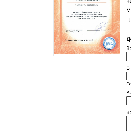
н
М
Ц
Д
В
E
Со
В
В