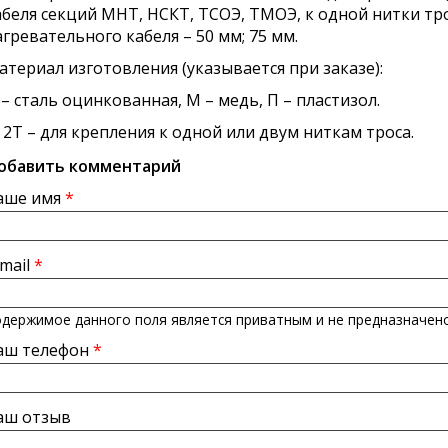
абеля секций МНТ, НСКТ, ТСОЭ, ТМОЭ, к одной нитки тр
агревательного кабеля – 50 мм; 75 мм.
атериал изготовления (указывается при заказе):
 – сталь оцинкованная, М – медь, П – пластизол.
, 2Т – для крепления к одной или двум ниткам троса.
обавить комментарий
аше имя
*
-mail
*
держимое данного поля является приватным и не предназначено
аш телефон
*
аш отзыв