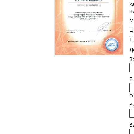
к
н
М
Ц
Т
Д
В
E
Со
В
В