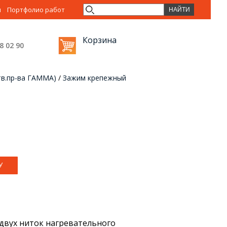
ы
Портфолио работ
Корзина
38 02
90
тв.пр-ва ГАММА)
/
Зажим крепежный
 двух ниток нагревательного