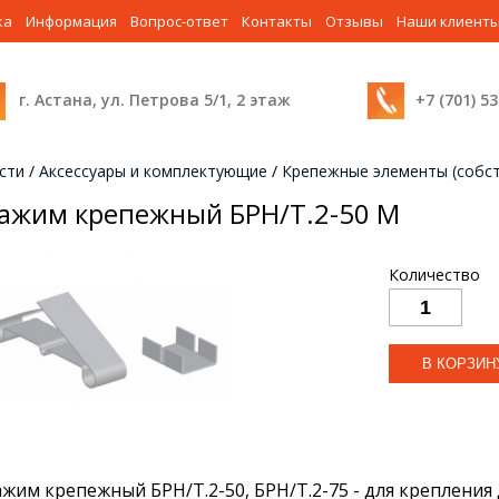
ка
Информация
Вопрос-ответ
Контакты
Отзывы
Наши клиент
г. Астана, ул. Петрова 5/1, 2 этаж
+7 (701) 5
сти
/
Аксессуары и комплектующие
/
Крепежные элементы (собс
ажим крепежный БРН/Т.2-50 М
Количество
ажим крепежный БРН/Т.2-50, БРН/Т.2-75 - для крепления