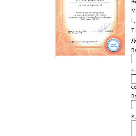
н
М
Ц
Т
Д
В
E
Со
В
В