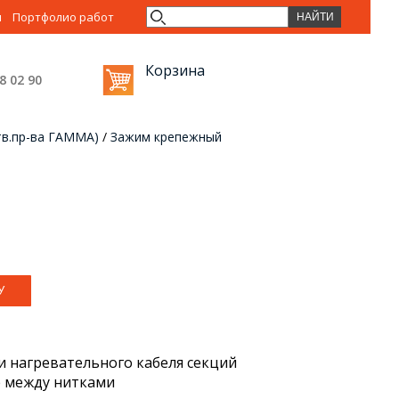
ы
Портфолио работ
Корзина
38 02
90
тв.пр-ва ГАММА)
/
Зажим крепежный
и нагревательного кабеля секций
е между нитками