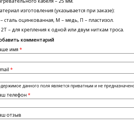
агревательного кабеля – 25 мм.
атериал изготовления (указывается при заказе):
 – сталь оцинкованная, М – медь, П – пластизол.
, 2Т – для крепления к одной или двум ниткам троса.
обавить комментарий
аше имя
*
-mail
*
держимое данного поля является приватным и не предназначено
аш телефон
*
аш отзыв