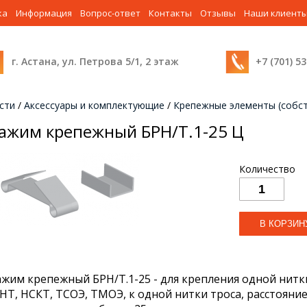
ка
Информация
Вопрос-ответ
Контакты
Отзывы
Наши клиент
г. Астана, ул. Петрова 5/1, 2 этаж
+7 (701) 5
сти
/
Аксессуары и комплектующие
/
Крепежные элементы (собс
ажим крепежный БРН/Т.1-25 Ц
Количество
ажим крепежный БРН/Т.1-25 - для крепления одной нитк
НТ, НСКТ, ТСОЭ, ТМОЭ, к одной нитки троса, расстояни