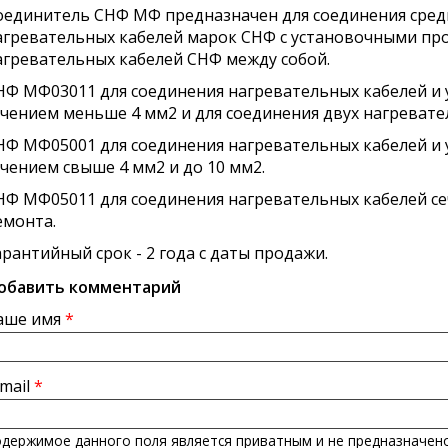
оединитель СНФ МФ предназначен для соединения сре
агревательных кабелей марок СНФ с установочными про
агревательных кабелей СНФ между собой.
НФ МФ­03­01­1 для соединения нагревательных кабелей 
ечением меньше 4 мм2 и для соединения двух нагревате
НФ МФ­05­00­1 для соединения нагревательных кабелей 
ечением свыше 4 мм2 и до 10 мм2.
НФ МФ­05­01­1 для соединения нагревательных кабелей се
емонта.
арантийный срок - 2 года с даты продажи.
обавить комментарий
аше имя
*
-mail
*
держимое данного поля является приватным и не предназначено