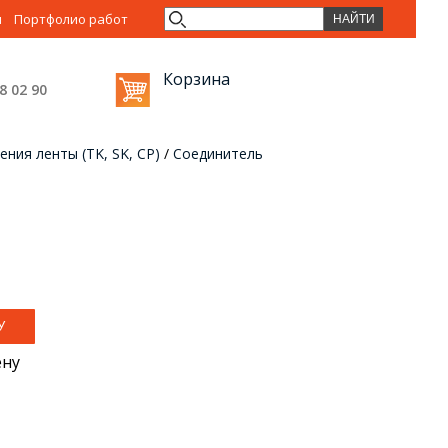
ы
Портфолио работ
Корзина
38 02
90
ения ленты (TK, SK, CP)
/
Соединитель
ену