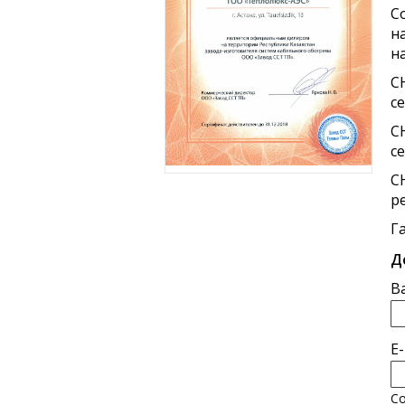
С
н
н
С
с
С
с
С
р
Г
Д
В
E
Со