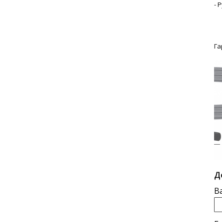
- 
Га
Д
В