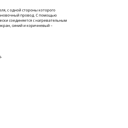
ля, с одной стороны которого
становочный провод. С помощью
ески соединяется с нагревательным
экран, синий и коричневый –