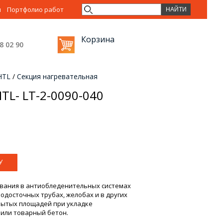
ы
Портфолио работ
Корзина
38 02
90
HTL
/
Секция нагревательная
TL- LT-2-0090-040
вания в антиобледенительных системах
досточных трубах, желобах и в других
крытых площадей при укладке
 или товарный бетон.