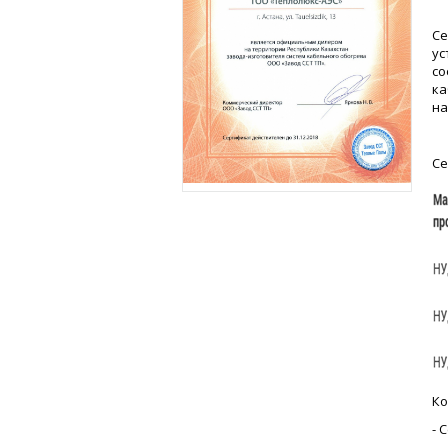
Се
ус
со
ка
на
Се
Ко
- 