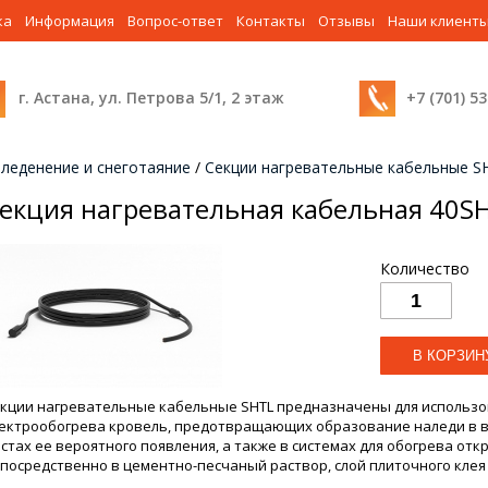
ка
Информация
Вопрос-ответ
Контакты
Отзывы
Наши клиент
г. Астана, ул. Петрова 5/1, 2 этаж
+7 (701) 5
леденение и снеготаяние
/
Секции нагревательные кабельные S
екция нагревательная кабельная 40SH
Количество
кции нагревательные кабельные SHTL предназначены для использо
ектрообогрева кровель, предотвращающих образование наледи в во
стах ее вероятного появления, а также в системах для обогрева от
посредственно в цементно-песчаный раствор, слой плиточного клея