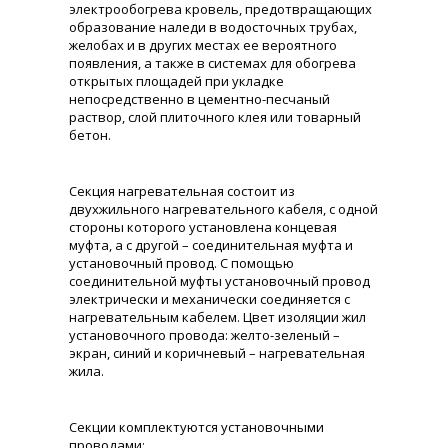
электрообогрева кровель, предотвращающих
образование наледи в водосточных трубах,
желобах и в других местах ее вероятного
появления, а также в системах для обогрева
открытых площадей при укладке
непосредственно в цементно-песчаный
раствор, слой плиточного клея или товарный
бетон.
Секция нагревательная состоит из
двухжильного нагревательного кабеля, с одной
стороны которого установлена концевая
муфта, а с другой – соединительная муфта и
установочный провод. С помощью
соединительной муфты установочный провод
электрически и механически соединяется с
нагревательным кабелем. Цвет изоляции жил
установочного провода: желто-зеленый –
экран, синий и коричневый – нагревательная
жила.
Секции комплектуются установочными
проводами: