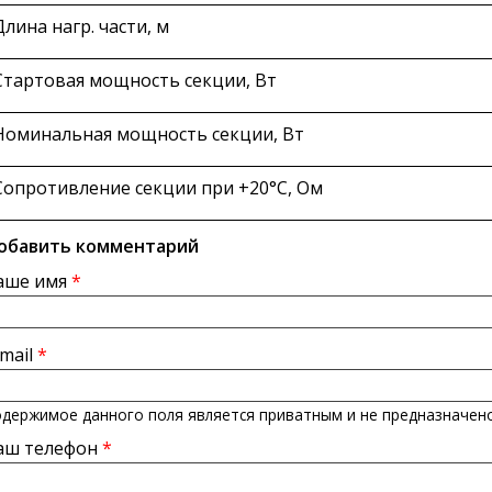
Длина нагр. части, м
Стартовая мощность секции, Вт
Номинальная мощность секции, Вт
Сопротивление секции при +20°С, Ом
обавить комментарий
аше имя
*
-mail
*
держимое данного поля является приватным и не предназначено
аш телефон
*