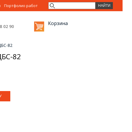
ы
Портфолио работ
Корзина
38 02
90
ДБС-82
ДБС-82