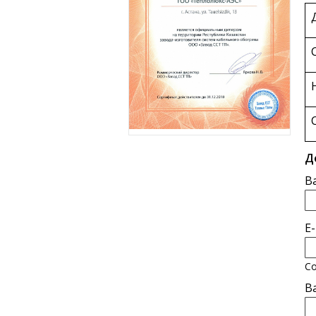
Д
В
E
Со
В