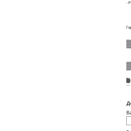
- 
Га
Д
В