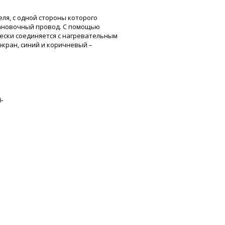
ля, с одной стороны которого
становочный провод. С помощью
ески соединяется с нагревательным
экран, синий и коричневый –