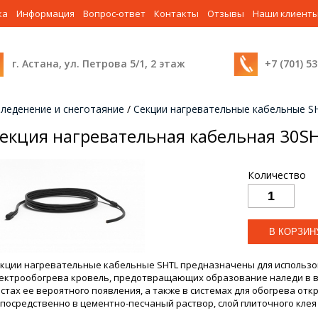
ка
Информация
Вопрос-ответ
Контакты
Отзывы
Наши клиент
г. Астана, ул. Петрова 5/1, 2 этаж
+7 (701) 5
леденение и снеготаяние
/
Секции нагревательные кабельные S
екция нагревательная кабельная 30SH
Количество
кции нагревательные кабельные SHTL предназначены для использо
ектрообогрева кровель, предотвращающих образование наледи в во
стах ее вероятного появления, а также в системах для обогрева от
посредственно в цементно-песчаный раствор, слой плиточного клея