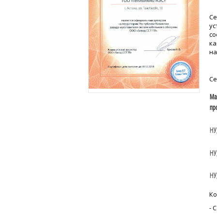
Се
ус
со
ка
на
Се
Ко
- 