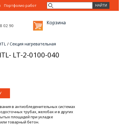
ы
Портфолио работ
Корзина
38 02
90
HTL
/
Секция нагревательная
TL- LT-2-0100-040
вания в антиобледенительных системах
досточных трубах, желобах и в других
крытых площадей при укладке
 или товарный бетон.