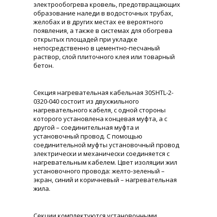
электрообогрева кровель, предотвращающих
образование наледи в водосточных трубах,
желобах и в других местах ее вероятного
появления, а также в системах для обогрева
открытых площадей при укладке
непосредственно в цементно-песчаный
раствор, слой плиточного клея или товарный
бетон.
Секция нагревательная кабельная 30SHTL-2-
0320-040 состоит из двухжильного
нагревательного кабеля, с одной стороны
которого установлена концевая муфта, а с
другой – соединительная муфта и
установочный провод. С помощью
соединительной муфты установочный провод
электрически и механически соединяется с
нагревательным кабелем. Цвет изоляции жил
установочного провода: желто-зеленый –
экран, синий и коричневый – нагревательная
жила.
Секции комплектуются установочными