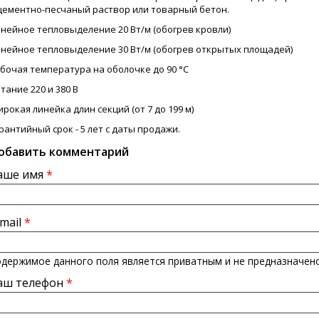
цементно-песчаный раствор или товарный бетон.
нейное тепловыделение 20 Вт/м (обогрев кровли)
нейное тепловыделение 30 Вт/м (обогрев открытых площадей)
бочая температура на оболочке до 90 °С
тание 220 и 380 В
рокая линейка длин секций (от 7 до 199 м)
рантийный срок - 5 лет с даты продажи.
обавить комментарий
аше имя
*
-mail
*
держимое данного поля является приватным и не предназначено
аш телефон
*