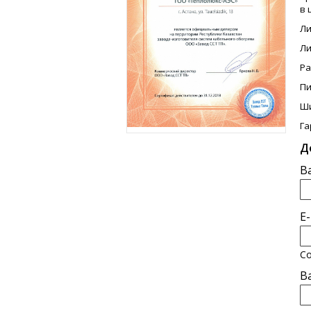
в 
Ли
Ли
Ра
Пи
Ши
Га
Д
В
E
Со
В