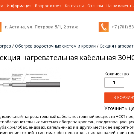
ка
Информация
Вопрос-ответ
Контакты
Отзывы
Наши клиент
г. Астана, ул. Петрова 5/1, 2 этаж
+7 (701) 5
огрев
/
Обогрев водосточных систем и кровли
/
Секция нагрева
екция нагревательная кабельная 30Н
Количество
Уточнить ц
ножильный нагревательный кабель постоянной мощности НСКТ пре
тиобледенительных системах обогрева кровель, предотвращающих
убах, желобах, ендовах, капельниках и в других местах ее вероятно
именение секций в системах обогрева открытых площадей, при это