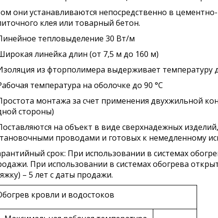
том они устанавливаются непосредственно в цементно-
литочного клея или товарный бетон.
 Линейное тепловыделение 30 Вт/м
 Широкая линейка длин (от 7,5 м до 160 м)
 Изоляция из фторполимера выдерживает температуру д
 Рабочая температура на оболочке до 90 °С
 Простота монтажа за счет применения двухжильной кон
дной стороны)
 Поставляются на объект в виде сверхнадежных изделий
становочными проводами и готовых к немедленному и
арантийный срок: При использовании в системах обогрев
родажи. При использовании в системах обогрева откры
яжку) – 5 лет с даты продажи.
Обогрев кровли и водостоков