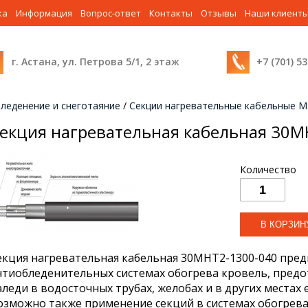
ка
Информация
Вопрос-ответ
Контакты
Отзывы
Наши клиент
г. Астана, ул. Петрова 5/1, 2 этаж
+7 (701) 5
леденение и снеготаяние
/
Секции нагревательные кабельные 
екция нагревательная кабельная 30М
Количество
екция нагревательная кабельная 30МНТ2-1300-040 пред
нтиобледенительных системах обогрева кровель, пре
аледи в водосточных трубах, желобах и в других местах 
озможно также применение секций в системах обогрев