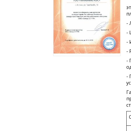
э
п
-
-
-
-
-
о
-
у
Г
п
ст