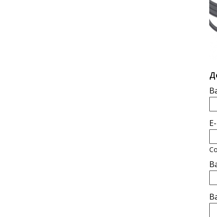
Д
В
E
Со
В
В