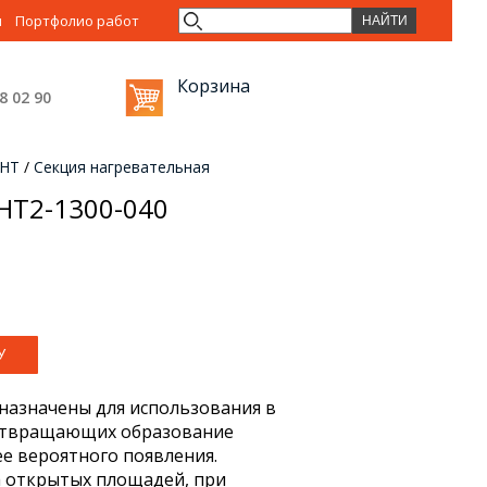
ы
Портфолио работ
Корзина
38 02
90
МНТ
/
Секция нагревательная
НТ2-1300-040
назначены для использования в
дотвращающих образование
ее вероятного появления.
а открытых площадей, при