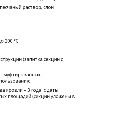
песчаный раствор, слой
о 200 °С
струкции (запитка секции с
, смуфтированных с
спользованию.
а кровли – 3 года с даты
тых площадей (секции уложены в