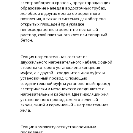
электрообогрева кровель, предотвращающих
образование наледи в водосточных трубах,
желобах и в других местах ее вероятного
появления, а также в системах для обогрева
открытых площадей при укладке
непосредственно в цементно-песчаный
раствор, слой плиточного клея или товарный
бетон.
Секция нагревательная состоит из
двухжильного нагревательного кабеля, с одной
стороны которого установлена концевая
муфта, а с другой – соединительная муфта и
установочный провод. С помощью
соединительной муфты установочный провод
электрически и механически соединяется с
нагревательным кабелем. Цвет изоляции жил
установочного провода: желто-зеленый –
экран, синий и коричневый – нагревательная
жила.
Секции комплектуются установочными
проводами: