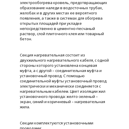
электрообогрева кровель, предотвращающих
образование наледи в водосточных трубах,
желобах и в других местах ее вероятного
появления, а также в системах для обогрева
открытых площадей при укладке
непосредственно в цементно-песчаный
раствор, слой плиточного клея или товарный
бетон.
Секция нагревательная состоит из
двухжильного нагревательного кабеля, с одной
стороны которого установлена концевая
муфта, а с другой – соединительная муфта и
установочный провод. С помощью
соединительной муфты установочный провод
электрически и механически соединяется с
нагревательным кабелем. Цвет изоляции жил
установочного провода: желто-зеленый –
экран, синий и коричневый – нагревательная
жила.
Секции комплектуются установочными
проводами: