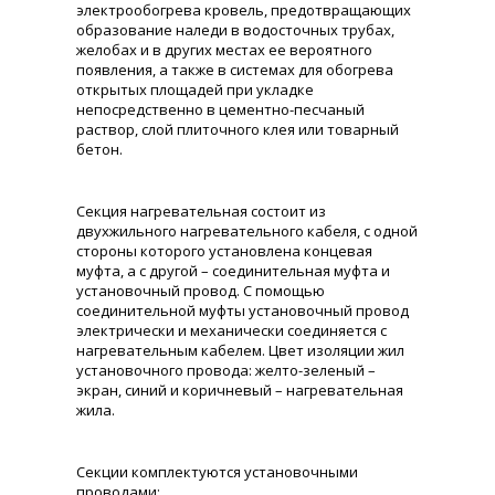
электрообогрева кровель, предотвращающих
образование наледи в водосточных трубах,
желобах и в других местах ее вероятного
появления, а также в системах для обогрева
открытых площадей при укладке
непосредственно в цементно-песчаный
раствор, слой плиточного клея или товарный
бетон.
Секция нагревательная состоит из
двухжильного нагревательного кабеля, с одной
стороны которого установлена концевая
муфта, а с другой – соединительная муфта и
установочный провод. С помощью
соединительной муфты установочный провод
электрически и механически соединяется с
нагревательным кабелем. Цвет изоляции жил
установочного провода: желто-зеленый –
экран, синий и коричневый – нагревательная
жила.
Секции комплектуются установочными
проводами: