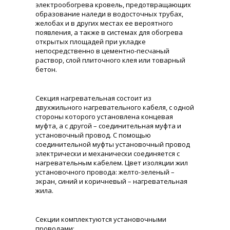
электрообогрева кровель, предотвращающих
образование наледи в водосточных трубах,
желобах и в других местах ее вероятного
появления, а также в системах для обогрева
открытых площадей при укладке
непосредственно в цементно-песчаный
раствор, слой плиточного клея или товарный
бетон.
Секция нагревательная состоит из
двухжильного нагревательного кабеля, с одной
стороны которого установлена концевая
муфта, а с другой – соединительная муфта и
установочный провод. С помощью
соединительной муфты установочный провод
электрически и механически соединяется с
нагревательным кабелем. Цвет изоляции жил
установочного провода: желто-зеленый –
экран, синий и коричневый – нагревательная
жила.
Секции комплектуются установочными
проводами: