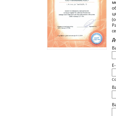
м
о
ц
(
Р
с
Д
В
E
Со
В
В