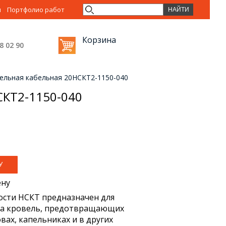
ы
Портфолио работ
Корзина
38 02
90
тельная кабельная 20НСКТ2-1150-040
СКТ2-1150-040
ену
сти НСКТ предназначен для
ева кровель, предотвращающих
вах, капельниках и в других