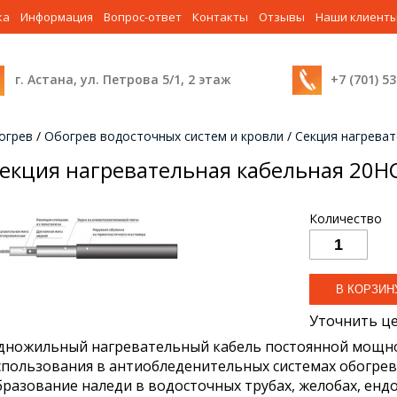
ка
Информация
Вопрос-ответ
Контакты
Отзывы
Наши клиент
г. Астана, ул. Петрова 5/1, 2 этаж
+7 (701) 5
огрев
/
Обогрев водосточных систем и кровли
/
Секция нагрева
екция нагревательная кабельная 20Н
Количество
Уточнить ц
дножильный нагревательный кабель постоянной мощно
спользования в антиобледенительных системах обогр
бразование наледи в водосточных трубах, желобах, ендо