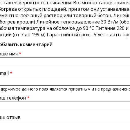
естах ее вероятного появления. Возможно также примен
богрева открытых площадей, при этом они устанавлива
ементно-песчаный раствор или товарный бетон. Линей
обогрев кровли) Линейное тепловыделение 30 Вт/м (об
абочая температура на оболочке до 90 °С Питание 220 и
екций (от 7 до 199 м) Гарантийный срок - 5 лет с даты пр
обавить комментарий
аше имя
*
-mail
*
держимое данного поля является приватным и не предназначено
аш телефон
*
аш отзыв