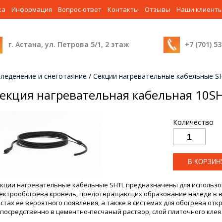
ка
Информация
Вопрос-ответ
Контакты
Отзывы
Наши клиент
г. Астана, ул. Петрова 5/1, 2 этаж
+7 (701) 5
леденение и снеготаяние
/
Секции нагревательные кабельные S
екция нагревательная кабельная 10SH
Количество
кции нагревательные кабельные SHTL предназначены для использо
ектрообогрева кровель, предотвращающих образование наледи в во
стах ее вероятного появления, а также в системах для обогрева от
посредственно в цементно-песчаный раствор, слой плиточного клея