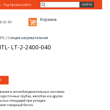
ы
Портфолио работ
Корзина
38 02
90
HTL
/
Секция нагревательная
TL- LT-2-2400-040
вания в антиобледенительных системах
досточных трубах, желобах и в других
крытых площадей при укладке
 или товарный бетон.