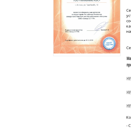
Се
ус
со
ка
на
Се
Ко
- 