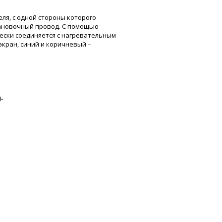
ля, с одной стороны которого
становочный провод. С помощью
ески соединяется с нагревательным
экран, синий и коричневый –