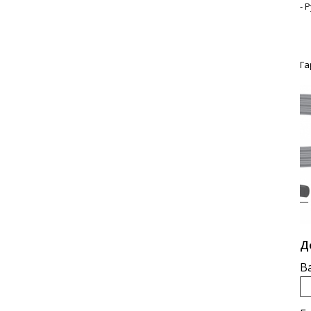
- 
Га
Д
В