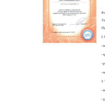
·
-
Фт
Т
·
-
И
·
-
2.
- 
- 
- 
- 
3.
- 
- 