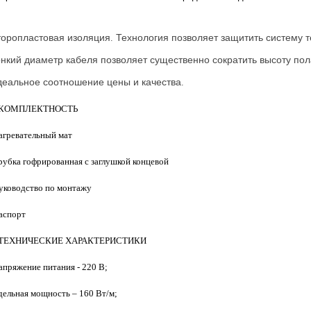
оропластовая
изоляция
Технология
позволяет
защитить
систему
т
.
онкий
диаметр
кабеля
позволяет
существенно
сократить
высоту
пол
деальное
соотношение
цены
и
качества
.
 КОМПЛЕКТНОСТЬ
нагревательный мат
трубка гофрированная с заглушкой концевой
руководство по монтажу
паспорт
 ТЕХНИЧЕСКИЕ ХАРАКТЕРИСТИКИ
напряжение питания - 220 В;
удельная мощность – 160 Вт/м;