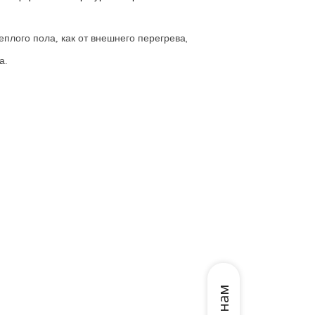
еплого
пола
как
от
внешнего
перегрева
так
и
от
внутреннего
что
з
,
,
,
а
.