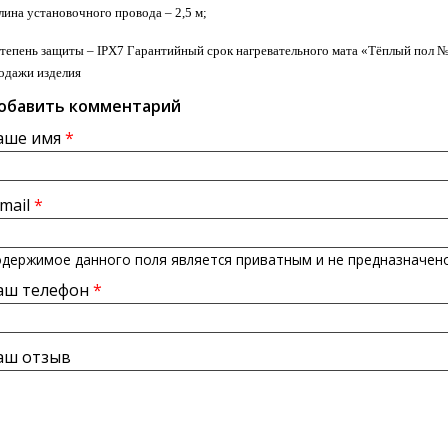
длина установочного провода – 2,5 м;
Степень защиты – IPX7 Гарантийный срок нагревательного мата «Тёплый пол №1»
одажи изделия
обавить комментарий
аше имя
*
-mail
*
держимое данного поля является приватным и не предназначено
аш телефон
*
аш отзыв