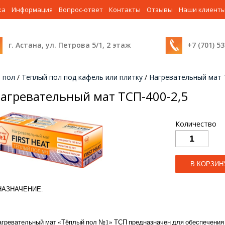
ка
Информация
Вопрос-ответ
Контакты
Отзывы
Наши клиент
г. Астана, ул. Петрова 5/1, 2 этаж
+7 (701) 5
 пол
/
Теплый пол под кафель или плитку
/
Нагревательный мат
агревательный мат ТСП-400-2,5
Количество
НАЗНАЧЕНИЕ
.
агревательный
мат
«
Тёплый
пол
№
1
»
ТСП
предназначен
для
обеспечения