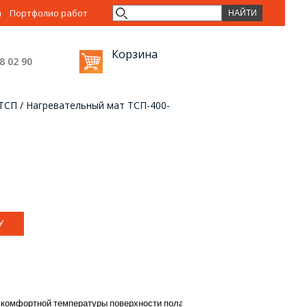
ы
Портфолио работ
Корзина
38 02
90
 ТСП
/
Нагревательный мат ТСП-400-
комфортной
температуры
поверхности
пола
.