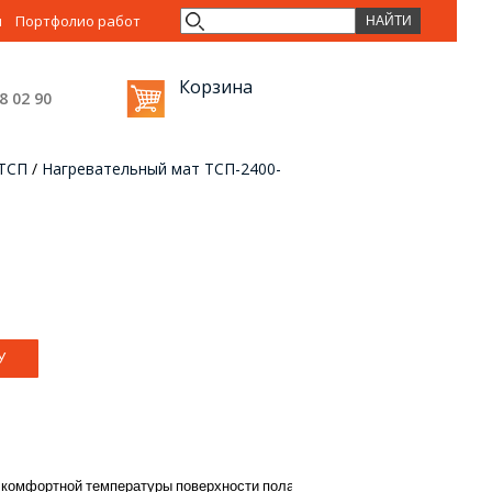
ы
Портфолио работ
Корзина
38 02
90
 ТСП
/
Нагревательный мат ТСП-2400-
комфортной
температуры
поверхности
пола
.