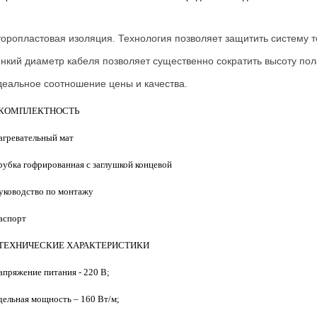
оропластовая
изоляция
Технология
позволяет
защитить
систему
т
.
онкий
диаметр
кабеля
позволяет
существенно
сократить
высоту
пол
деальное
соотношение
цены
и
качества
.
 КОМПЛЕКТНОСТЬ
нагревательный мат
трубка гофрированная с заглушкой концевой
руководство по монтажу
паспорт
 ТЕХНИЧЕСКИЕ ХАРАКТЕРИСТИКИ
напряжение питания - 220 В;
удельная мощность – 160 Вт/м;