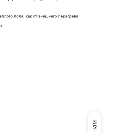
еплого
пола
как
от
внешнего
перегрева
так
и
от
внутреннего
что
з
,
,
,
а
.