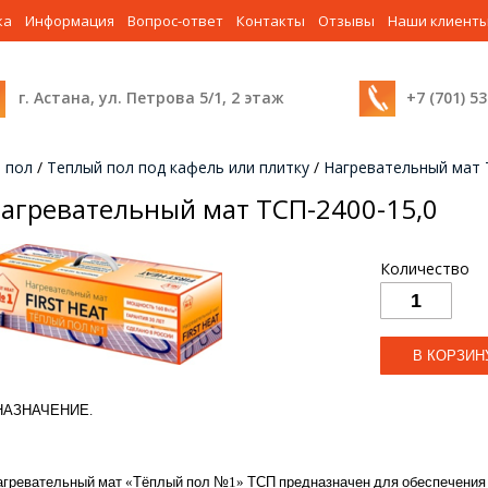
ка
Информация
Вопрос-ответ
Контакты
Отзывы
Наши клиент
г. Астана, ул. Петрова 5/1, 2 этаж
+7 (701) 5
 пол
/
Теплый пол под кафель или плитку
/
Нагревательный мат
агревательный мат ТСП-2400-15,0
Количество
НАЗНАЧЕНИЕ
.
агревательный
мат
«
Тёплый
пол
№
1
»
ТСП
предназначен
для
обеспечения