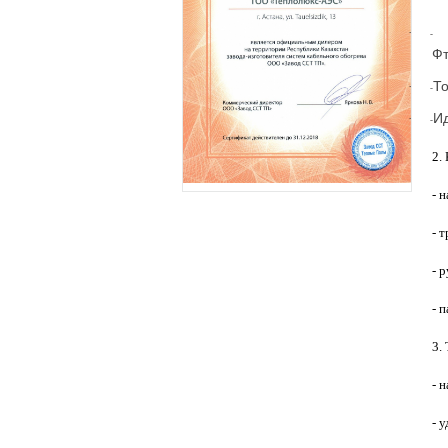
·
-
Фт
Т
·
-
И
·
-
2.
- 
- 
- 
- 
3.
- 
- 