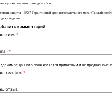
длина установочного провода – 2,5 м;
Степень защиты – IPX7 Гарантийный срок нагревательного мата «Тёплый пол №1»
одажи изделия
обавить комментарий
аше имя
*
-mail
*
держимое данного поля является приватным и не предназначено
аш телефон
*
аш отзыв