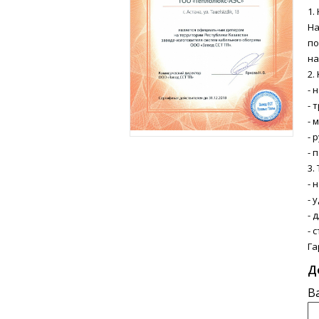
1.
На
по
на
2.
- 
- 
- 
- 
- 
3.
- 
- 
- 
- 
Га
Д
В