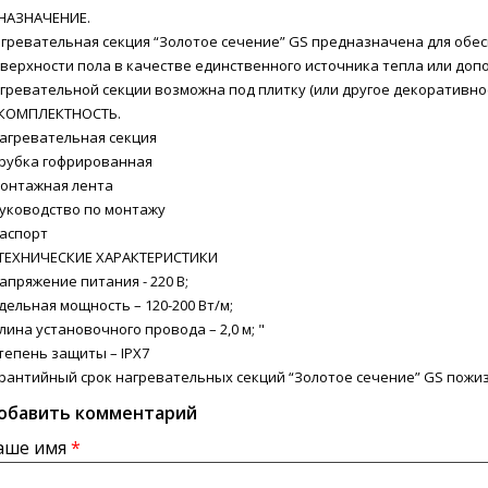
 НАЗНАЧЕНИЕ.
гревательная секция “Золотое сечение” GS предназначена для об
верхности пола в качестве единственного источника тепла или доп
гревательной секции возможна под плитку (или другое декоративное
 КОМПЛЕКТНОСТЬ.
нагревательная секция
трубка гофрированная
монтажная лента
руководство по монтажу
паспорт
 ТЕХНИЧЕСКИЕ ХАРАКТЕРИСТИКИ
напряжение питания - 220 В;
удельная мощность – 120-200 Вт/м;
длина установочного провода – 2,0 м; "
степень защиты – IPX7
рантийный срок нагревательных секций “Золотое сечение” GS пожи
обавить комментарий
аше имя
*