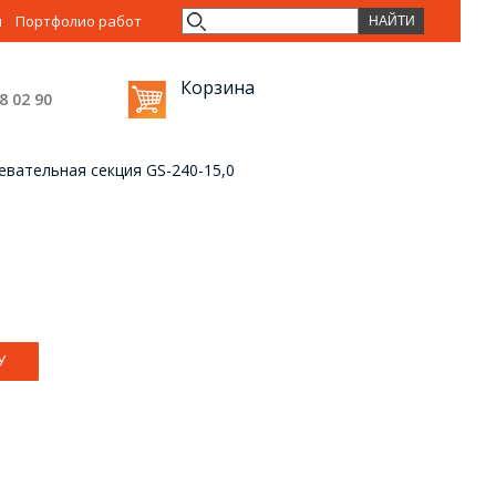
ы
Портфолио работ
Корзина
38 02
90
евательная секция GS-240-15,0