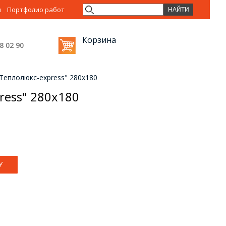
ы
Портфолио работ
Корзина
38 02
90
Теплолюкс-express" 280х180
ress" 280х180