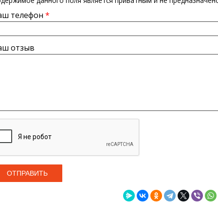
держимое данного поля является приватным и не предназначено
аш телефон
*
аш отзыв