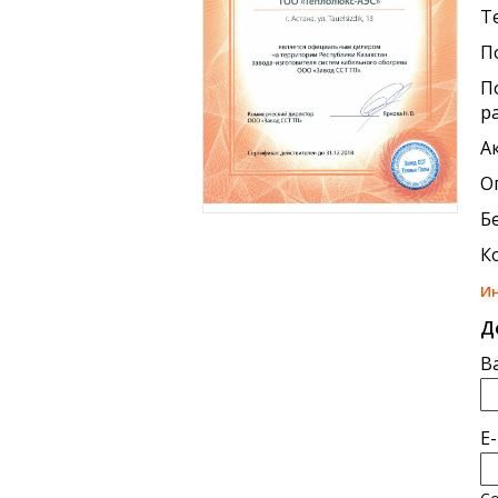
Т
П
П
р
А
О
Б
К
И
Д
В
E