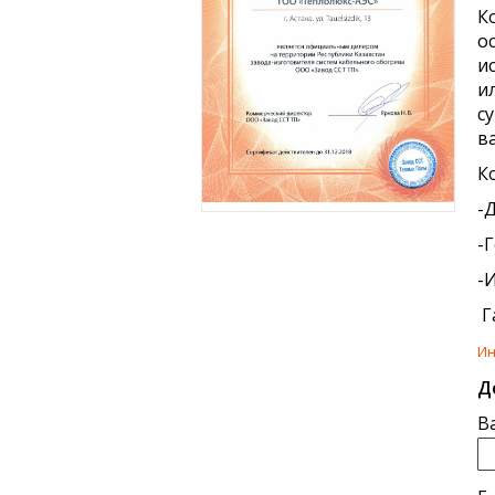
К
о
и
и
с
в
К
-
-
-
Г
Ин
Д
В