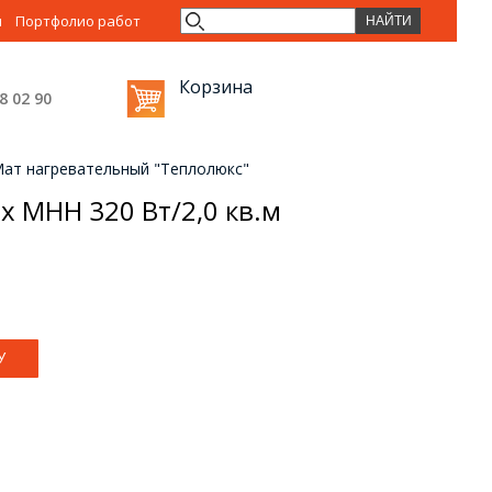
ы
Портфолио работ
Корзина
38 02
90
ат нагревательный "Теплолюкс"
x МНН 320 Вт/2,0 кв.м