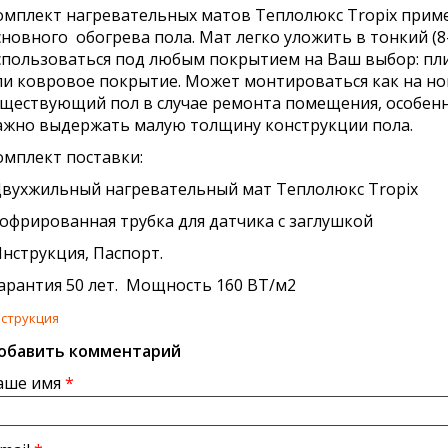
омплект нагревательных матов Теплолюкс Tropix прим
сновного обогрева пола. Мат легко уложить в тонкий (8
спользоваться под любым покрытием на Ваш выбор: пли
ли ковровое покрытие. Может монтироваться как на нов
уществующий пол в случае ремонта помещения, особенно
ажно выдержать малую толщину конструкции пола.
омплект поставки:
Двухжильный нагревательный мат Теплолюкс Tropix
Гофрированная трубка для датчика с заглушкой
Инструкция, Паспорт.
арантия 50 лет. Мощность 160 ВТ/м2
струкция
обавить комментарий
аше имя
*