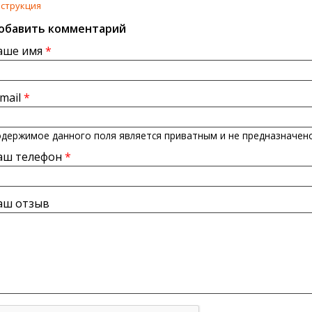
струкция
обавить комментарий
аше имя
*
-mail
*
держимое данного поля является приватным и не предназначено
аш телефон
*
аш отзыв