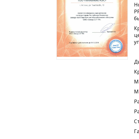
Н
P
б
К
ц
у
Ди
К
М
М
Р
Р
С
Га