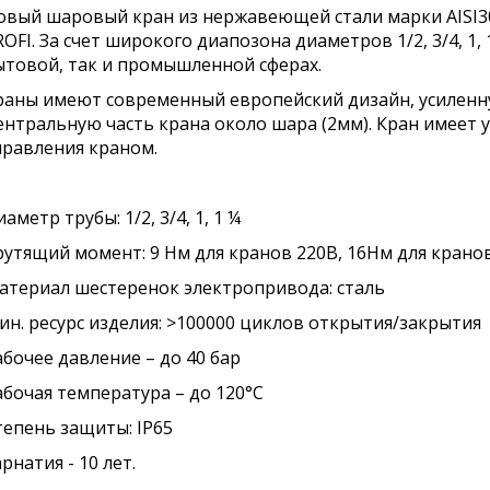
овый шаровый кран из нержавеющей стали марки AISI3
ROFI. За счет широкого диапозона диаметров 1/2, 3/4, 1,
ытовой, так и промышленной сферах.
раны имеют современный европейский дизайн, усиленн
ентральную часть крана около шара (2мм). Кран имеет 
правления краном.
аметр трубы: 1/2, 3/4, 1, 1 ¼
рутящий момент: 9 Нм для кранов 220В, 16Нм для крано
атериал шестеренок электропривода: сталь
ин. ресурс изделия: >100000 циклов открытия/закрытия
абочее давление – до 40 бар
абочая температура – до 120°С
тепень защиты: IP65
рнатия - 10 лет.