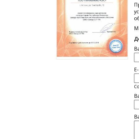
П
у
о
М
Д
В
E
Со
В
В