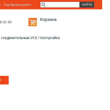
ы
Портфолио работ
Корзина
38 02
90
 соединительным УСК
/
Контргайка