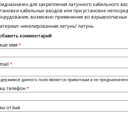
редназначен для закрепления латунного кабельного ввод
становки кабельных вводов или при установке непосре
борудования, возможно применение во взрывоопасных 
атериал: никелированная латунь/ латунь
обавить комментарий
аше имя
*
-mail
*
держимое данного поля является приватным и не предназначено
аш телефон
*
аш отзыв