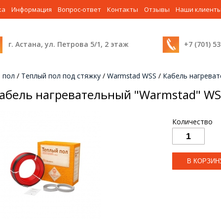
ка
Информация
Вопрос-ответ
Контакты
Отзывы
Наши клиент
г. Астана, ул. Петрова 5/1, 2 этаж
+7 (701) 5
 пол
/
Теплый пол под стяжку
/
Warmstad WSS
/
Кабель нагреват
абель нагревательный "Warmstad" WSS
Количество