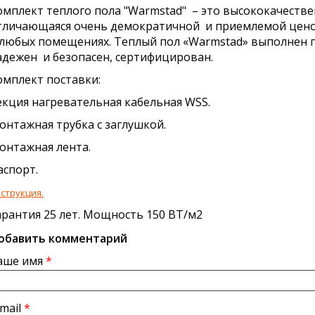
омплект теплого пола "Warmstad" – это высококачестве
тличающаяся очень демократичной и приемлемой цено
 любых помещениях. Теплый пол «Warmstad» выполнен 
адежен и безопасен, сертифицирован.
омплект поставки:
екция нагревательная кабельная WSS.
онтажная трубка с заглушкой.
Монтажная лента
аспорт.
струкция.
арантия 25 лет. Мощность 150 ВТ/м2
обавить комментарий
аше имя
*
-mail
*