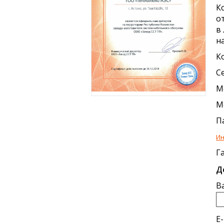
К
о
в
н
К
С
М
П
Ин
Г
Д
В
E