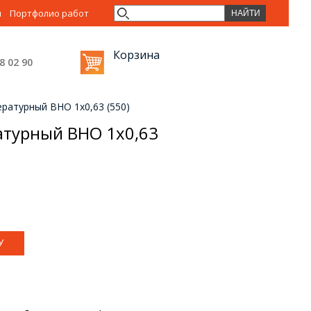
ы
Портфолио работ
Корзина
38 02
90
ратурный ВНО 1х0,63 (550)
атурный ВНО 1х0,63