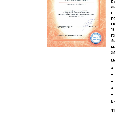
К
л
п
п
м
1
г
б
м
(
О
К
Ж