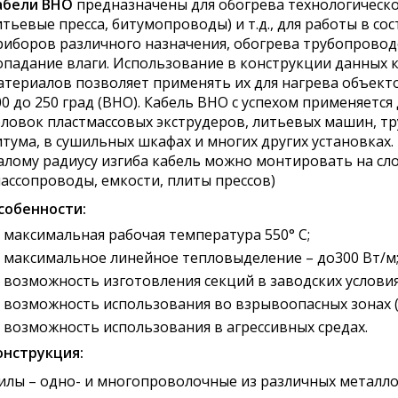
абели ВНО
предназначены для обогрева технологическо
итьевые пресса, битумопроводы) и т.д., для работы в со
риборов различного назначения, обогрева трубопрово
опадание влаги. Использование в конструкции данных
атериалов позволяет применять их для нагрева объект
00 до 250 град (ВНО). Кабель ВНО с успехом применяетс
оловок пластмассовых экструдеров, литьевых машин, т
итума, в сушильных шкафах и многих других установках.
алому радиусу изгиба кабель можно монтировать на с
массопроводы, емкости, плиты прессов)
собенности:
максимальная рабочая температура 550° С;
максимальное линейное тепловыделение – до300 Вт/м
возможность изготовления секций в заводских условия
возможность использования во взрывоопасных зонах (в
возможность использования в агрессивных средах.
онструкция:
илы – одно- и многопроволочные из различных металло