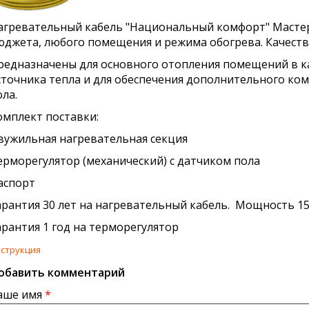
агревательный кабель "Национальный комфорт" Мастер
юджета, любого помещения и режима обогрева. Качеств
редназначены для основного отопления помещений в к
сточника тепла и для обеспечения дополнительного ко
ола.
омплект поставки:
вужильная нагревательная секция
ерморегулятор (механический) с датчиком пола
аспорт
арантия 30 лет на нагревательный кабель. Мощность 1
арантия 1 год на терморегулятор
струкция
обавить комментарий
аше имя
*