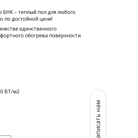
 БНК – теплый пол для любого
о по достойной цене!
ачестве единственного
мфортного обогрева поверхности
50 ВТ/м2
Написать нам