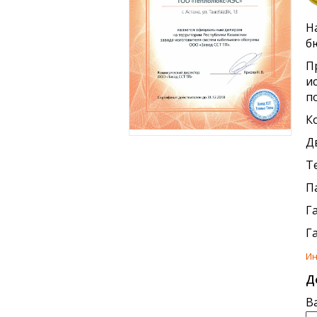
Н
б
П
и
п
К
Д
Т
П
Г
Г
Ин
Д
В