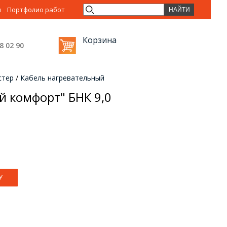
ы
Портфолио работ
Корзина
38 02
90
стер
/
Кабель нагревательный
 комфорт" БНК 9,0