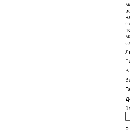
м
в
н
с
п
м
с
Л
П
Р
​
Г
Д
В
E