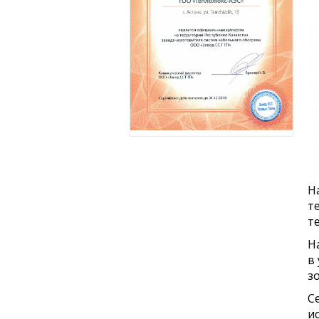
Н
т
т
Н
в
з
С
и