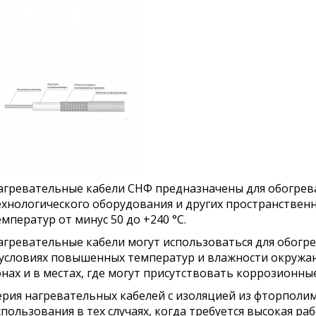
агревательные кабели СНФ предназначены для обогрев
ехнологического оборудования и других пространствен
емператур от минус 50 до +240 °С.
агревательные кабели могут использоваться для обогр
 условиях повышенных температур и влажности окружа
онах и в местах, где могут присутствовать коррозионны
ерия нагревательных кабелей с изоляцией из фторполи
спользования в тех случаях, когда требуется высокая ра