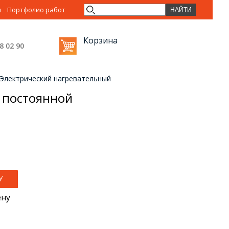
ы
Портфолио работ
Корзина
38 02
90
Электрический нагревательный
 постоянной
ену