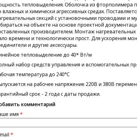
ощность тепловыделения. Оболочка из фторполимера п
о влажных и химически агрессивных средах. Поставляетс
агревательных секций с установочными проводами и му
обираться на объекте на основе проектной документац
оставленных производителем. Монтаж нагревательных 
ало времени и технологически прост. Для ускорения м
оединители и другие аксессуары.
инейное тепловыделение до 40* Вт/м
олный набор средств управления и вспомогательных п
абочая температура до 240°С
Выпускается на рабочее напряжение 220В и 380В перемен
арантийный срок - 2 года с даты продажи.
обавить комментарий
аше имя
*
-mail
*