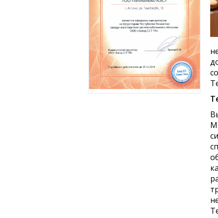
н
д
с
Т
Т
В
М
с
с
о
к
р
т
н
Т