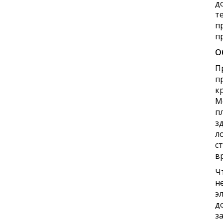
д
т
п
п
О
П
п
к
М
п
з
л
с
в
Ч
н
э
д
з