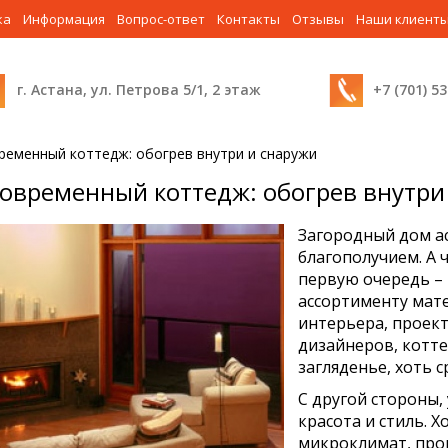
ка
Информация
Вопрос-ответ
Контакты
Отзывы
Наши клиент
г. Астана, ул. Петрова 5/1, 2 этаж
+7 (701) 5
ременный коттедж: обогрев внутри и снаружи
овременный коттедж: обогрев внутри
Загородный дом ас
благополучием. А ч
первую очередь –
ассортименту мат
интерьера, проек
дизайнеров, котте
загляденье, хоть с
С другой стороны,
красота и стиль. 
микроклимат, про