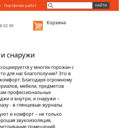
ы
Портфолио работ
Корзина
38 02
90
 и снаружи
социируется у многих горожан с
то для нас благополучие? Это в
 комфорт. Благодаря огромному
ериалов, мебели, предметов
там профессиональных
джи и внутри, и снаружи –
разу - в глянцевые журналы.
 уют и комфорт – не только
Хорошая звукоизоляция,
ветривание помещений,