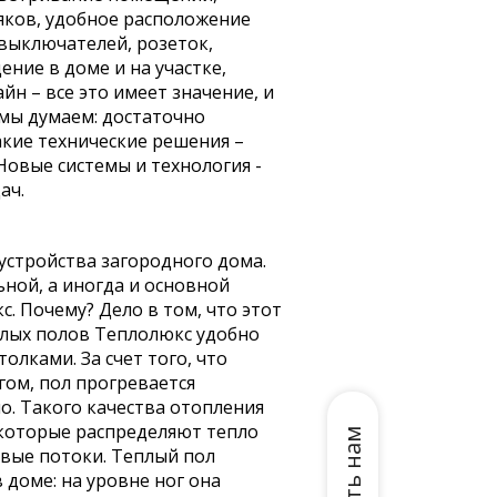
яков, удобное расположение
выключателей, розеток,
ние в доме и на участке,
н – все это имеет значение, и
 мы думаем: достаточно
кие технические решения –
овые системы и технология -
ач.
устройства загородного дома.
ной, а иногда и основной
. Почему? Дело в том, что этот
плых полов Теплолюкс удобно
лками. За счет того, что
гом, пол прогревается
о. Такого качества отопления
 которые распределяют тепло
вые потоки. Теплый пол
доме: на уровне ног она