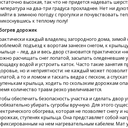
остаточно высокая, так что не придется надевать шерст
емпература на два-три градуса прохладнее. Нет ни духот
рийти в зимнюю погоду с прогулки и почувствовать теп
рикоснувшись к теплому полу!
богрев дорожек
рактически каждый владелец загородного дома, зимой 
роблемой: подъезд к воротам занесен снегом, к крыльцу
рыльце – лед, да и весь двор становится практически «
ожно расчищать снег лопатой, засыпать оледеневшие у
лощадку водой и устроить каток. Часто такие занятия п
доровье, но и неприятности: не каждый может позволит
опатой, а то и ломом и таскать ведра с песком, а спуск
тупенькам крыльца, ходить по скользким дорожкам опас
ремя количество травм резко увеличивается.
тобы обеспечить безопасность участка и сделать двор 
еобязательно убирать сугробы вручную. Для этого суще
лектрического обогрева, которая не позволяет снегу и 
орожках, ступенях крыльца. Она представляет собой на
афиксированным на нем нагревательным кабелем. Мат 