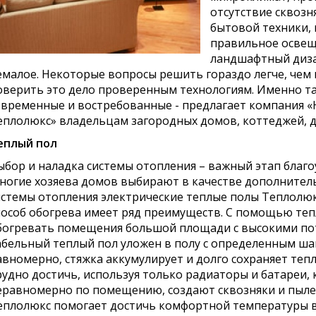
отсутствие сквозн
бытовой техники, 
правильное освеще
ландшафтный дизай
емалое. Некоторые вопросы решить гораздо легче, чем
оверить это дело проверенным технологиям. Именно та
овременные и востребованные - предлагает компания «Н
еплолюкс» владельцам загородных домов, коттеджей, д
еплый пол
ыбор и наладка системы отопления – важный этап благо
ногие хозяева домов выбирают в качестве дополнитель
истемы отопления электрические теплые полы Теплолюкс
пособ обогрева имеет ряд преимуществ. С помощью те
богревать помещения большой площади с высокими пото
абельный теплый пол уложен в полу с определенным ша
авномерно, стяжка аккумулирует и долго сохраняет тепл
рудно достичь, используя только радиаторы и батареи,
еравномерно по помещению, создают сквозняки и пыле
еплолюкс помогает достичь комфортной температуры в 