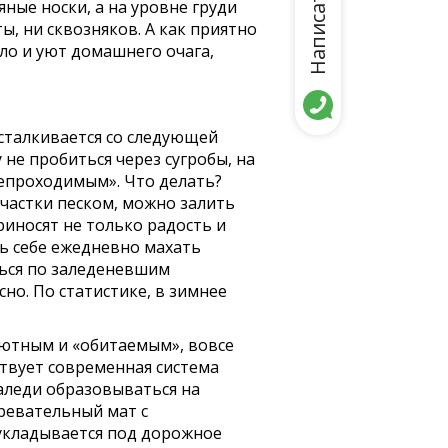
Написать нам
яные носки, а на уровне груди
ы, ни сквозняков. А как приятно
ло и уют домашнего очага,
сталкивается со следующей
 не пробиться через сугробы, на
непроходимым». Что делать?
частки песком, можно залить
риносят не только радость и
ь себе ежедневно махать
аться по заледеневшим
но. По статистике, в зимнее
уютным и «обитаемым», вовсе
ствует современная система
наледи образовываться на
гревательный мат с
укладывается под дорожное