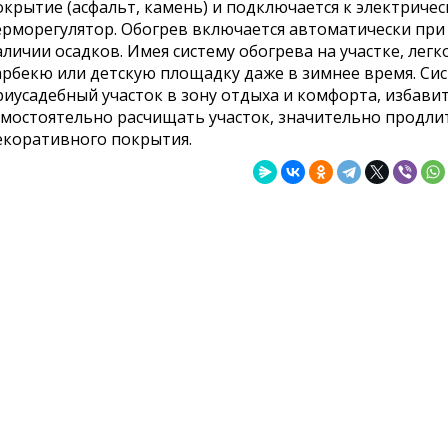
окрытие (асфальт, камень) и подключается к электриче
ерморегулятор. Обогрев включается автоматически при
аличии осадков. Имея систему обогрева на участке, лег
арбекю или детскую площадку даже в зимнее время. Си
риусадебный участок в зону отдыха и комфорта, избави
амостоятельно расчищать участок, значительно продли
екоративного покрытия.